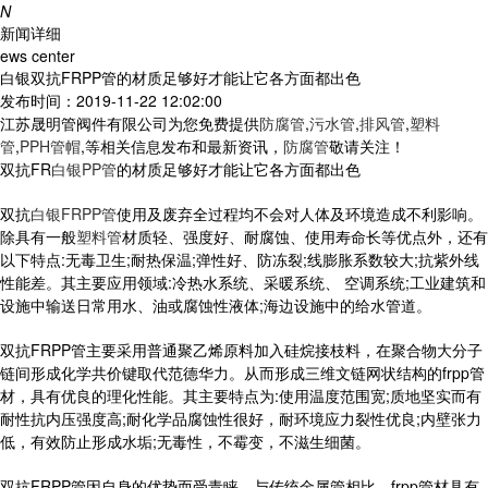
N
新闻详细
ews center
白银双抗FRPP管的材质足够好才能让它各方面都出色
发布时间：2019-11-22 12:02:00
江苏晟明管阀件有限公司为您免费提供
防腐管
,
污水管
,
排风管
,
塑料
管
,
PPH管帽
,等相关信息发布和最新资讯，
防腐管
敬请关注！
双抗FR
白银PP管
的材质足够好才能让它各方面都出色
双抗
白银FRPP管
使用及废弃全过程均不会对人体及环境造成不利影响。
除具有一般
塑料管
材质轻、强度好、耐腐蚀、使用寿命长等优点外，还有
以下特点:无毒卫生;耐热保温;弹性好、防冻裂;线膨胀系数较大;抗紫外线
性能差。其主要应用领域:冷热水系统、采暖系统、 空调系统;工业建筑和
设施中输送日常用水、油或腐蚀性液体;海边设施中的给水管道。
双抗FRPP管主要采用普通聚乙烯原料加入硅烷接枝料，在聚合物大分子
链间形成化学共价键取代范德华力。从而形成三维文链网状结构的frpp管
材，具有优良的理化性能。其主要特点为:使用温度范围宽;质地坚实而有
耐性抗内压强度高;耐化学品腐蚀性很好，耐环境应力裂性优良;内壁张力
低，有效防止形成水垢;无毒性，不霉变，不滋生细菌。
双抗FRPP管因自身的优势而受青睐，与传统金属管相比，frpp管材具有